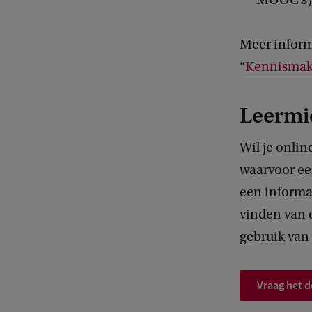
MOOC’s)
Meer inform
“
Kennismaki
Leermid
Wil je onli
waarvoor ee
een informat
vinden van d
gebruik van
Vraag het d