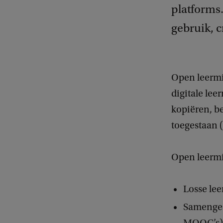
platforms.
gebruik, c
Open leermi
digitale lee
kopiëren, b
toegestaan (
Open leermid
Losse lee
Samengest