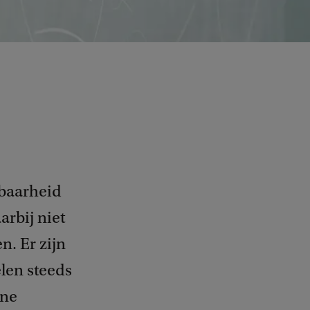
kbaarheid
arbij niet
. Er zijn
len steeds
ine