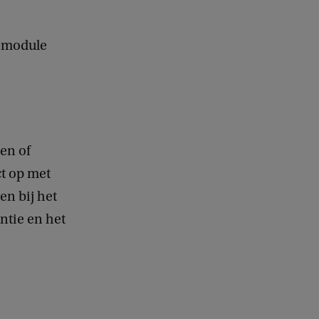
e
d
b
F-module
a
c
k
en of
t op met
en bij het
ntie en het