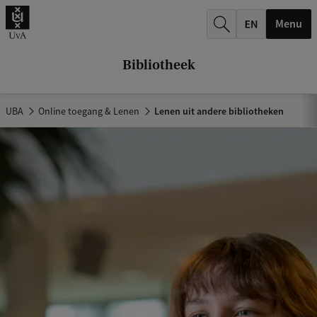
k
Menu
.
.
Bibliotheek
.
UBA
Online toegang & Lenen
Lenen uit andere bibliotheken