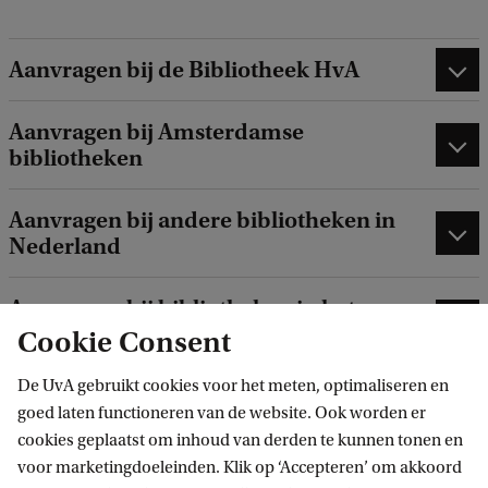
Aanvragen bij de Bibliotheek HvA
Aanvragen bij Amsterdamse
bibliotheken
Aanvragen bij andere bibliotheken in
Nederland
Aanvragen bij bibliotheken in het
buitenland
Cookie Consent
De UvA gebruikt cookies voor het meten, optimaliseren en
Een IBL-account openen en wijzigen
goed laten functioneren van de website. Ook worden er
cookies geplaatst om inhoud van derden te kunnen tonen en
Voorwaarden en tarieven
voor marketingdoeleinden. Klik op ‘Accepteren’ om akkoord