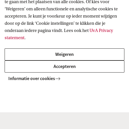
te gaan met het plaatsen van alle cookies. Of kies voor
Informatie voor andere bibliotheken
‘Weigeren’ om alleen functionele en analytische cookies te
accepteren. Je kunt je voorkeur op ieder moment wijzigen
door op de link ‘Cookie instellingen’ te klikken die je
onderaan iedere pagina vindt. Lees ook het
UvA Privacy
statement
.
UBA
Online toegang & Lenen
Lenen uit andere bibliotheken
Weigeren
Accepteren
Bibliotheek
Informatie over cookies
Volg ons op sociale media
Praktisch