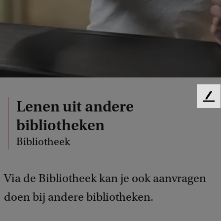
F
Lenen uit andere
e
bibliotheken
e
d
Bibliotheek
b
a
c
Via de Bibliotheek kan je ook aanvragen
k
doen bij andere bibliotheken.