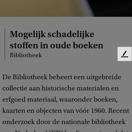
Mogelijk schadelijke
stoffen in oude boeken
Bibliotheek
F
e
e
De Bibliotheek beheert een uitgebreide
d
b
collectie aan historische materialen en
a
c
erfgoed materiaal, waaronder boeken,
k
kaarten en objecten van vóór 1960. Recent
onderzoek door de nationale bibliotheek