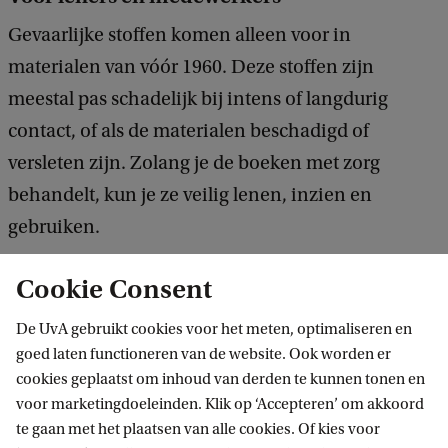
Gevaarlijke stoffen komen alleen voor in
materialen van vóór 1960. Deze stoffen zijn
meestal pas schadelijk bij intens of langdurig
contact, of als de materialen beschadigd of
versleten zijn. Zolang je de boeken met zorg
behandelt, kun je ze veilig lenen, inzien en
gebruiken.
Cookie Consent
Wat doet de Bibliotheek?
We nemen dit onderwerp serieus en werken
De UvA gebruikt cookies voor het meten, optimaliseren en
goed laten functioneren van de website. Ook worden er
samen met andere bibliotheken en experts, zoals
cookies geplaatst om inhoud van derden te kunnen tonen en
de KB, om risico’s te onderzoeken en
voor marketingdoeleinden. Klik op ‘Accepteren’ om akkoord
voorzorgsmaatregelen te treffen.
te gaan met het plaatsen van alle cookies. Of kies voor