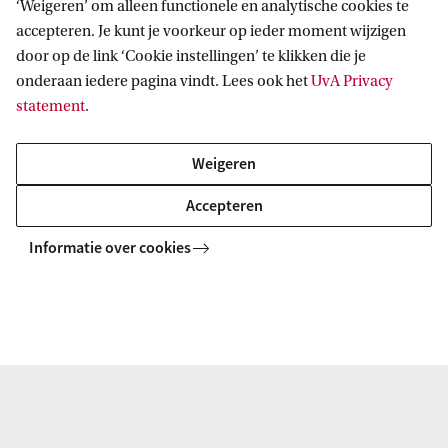
‘Weigeren’ om alleen functionele en analytische cookies te
accepteren. Je kunt je voorkeur op ieder moment wijzigen
Informatie verzamelen
over mogelijke risico’s.
door op de link ‘Cookie instellingen’ te klikken die je
Voorzorgsmaatregelen nemen
, zoals vaker
onderaan iedere pagina vindt. Lees ook het
UvA Privacy
statement
.
schoonmaken en adviseren om handen te
wassen.
Weigeren
Bewustwording vergroten
door voorlichting te
Accepteren
geven.
Een plan opstellen
voor verder onderzoek.
Informatie over cookies
Heb je specifieke vragen of zorgen?
Neem contact met ons op!
B