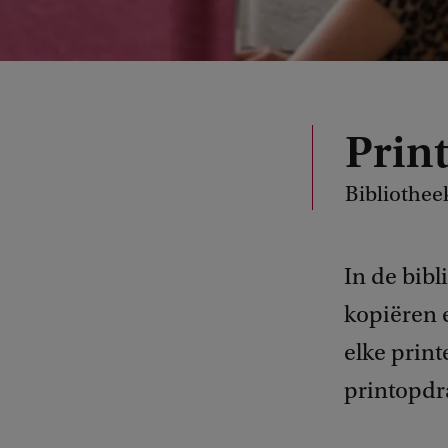
Prin
Bibliothee
In de bibl
kopiëren 
elke prin
printopdr