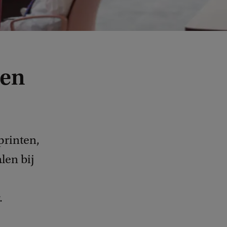
nen
printen,
len bij
.