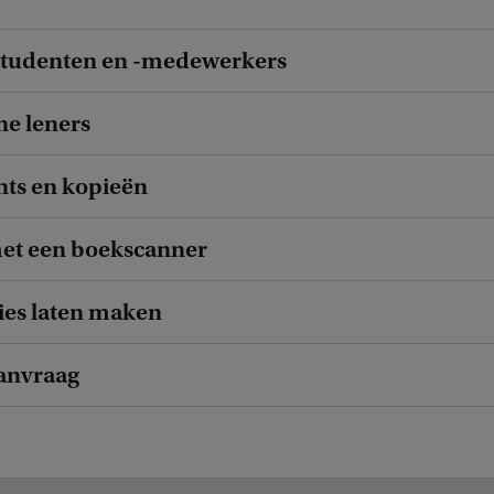
studenten en -medewerkers
ne leners
nts en kopieën
et een boekscanner
ies laten maken
anvraag