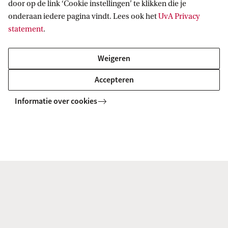
door op de link ‘Cookie instellingen’ te klikken die je
onderaan iedere pagina vindt. Lees ook het
UvA Privacy
Computerwerkplekken
statement
.
In het Informatiecentrum van de UB zijn
alle computers uitgerust met een 21" beeldscherm,
Weigeren
Microsoft Office 365 (o.a. Word en Excel) en
Accepteren
Microsoft Edge. Inloggen kan met UvAnetID.
Informatie over cookies
Meer weten?
Neem contact op met de Bibliotheek