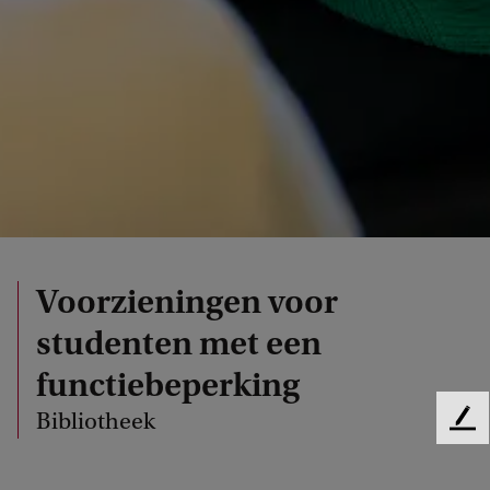
Voorzieningen voor
studenten met een
functiebeperking
Bibliotheek
F
e
e