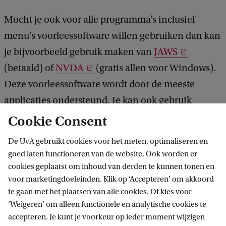
Mocht je ook voor alle programma’s inclusief
menu’s voorleessoftware willen gebruiken dan kan
je bijvoorbeeld gebruik maken van
JAWS
(betaald) of
NVDA
(gratis allen voor Windows).
Deze voorleessoftware wordt door de meeste
applicaties ondersteund. Je kan ook gebruik
maken van de voorleessoftware van je
Cookie Consent
besturingssysteem
Verteller
voor Windows,
De UvA gebruikt cookies voor het meten, optimaliseren en
VoiceOver
voor Apple en
ChromeVox
goed laten functioneren van de website. Ook worden er
voorChromebook. Let wel op: het duurt even
cookies geplaatst om inhoud van derden te kunnen tonen en
voor marketingdoeleinden. Klik op ‘Accepteren’ om akkoord
voordat je de software onder de knie hebt. De
te gaan met het plaatsen van alle cookies. Of kies voor
besturing gaat via toetscombinaties of muis en
‘Weigeren’ om alleen functionele en analytische cookies te
bijna alles op je scherm wordt voorgelezen.
accepteren. Je kunt je voorkeur op ieder moment wijzigen