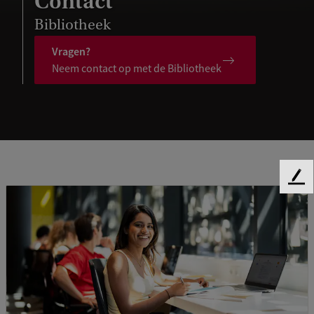
Contact
Bibliotheek
Vragen?
Neem contact op met de Bibliotheek
F
e
e
d
b
a
c
k