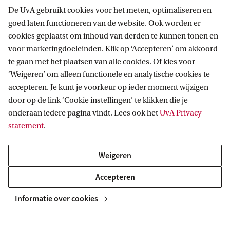
De UvA gebruikt cookies voor het meten, optimaliseren en
goed laten functioneren van de website. Ook worden er
cookies geplaatst om inhoud van derden te kunnen tonen en
voor marketingdoeleinden. Klik op ‘Accepteren’ om akkoord
te gaan met het plaatsen van alle cookies. Of kies voor
Rondleidingen Universiteitsbibliotheek
‘Weigeren’ om alleen functionele en analytische cookies te
accepteren. Je kunt je voorkeur op ieder moment wijzigen
De Universiteitsbibliotheek biedt informatieve
door op de link ‘Cookie instellingen’ te klikken die je
rondleidingen aan voor verschillende groepen en
onderaan iedere pagina vindt. Lees ook het
UvA Privacy
individuele belangstellenden.
statement
.
Weigeren
Accepteren
Informatie over cookies