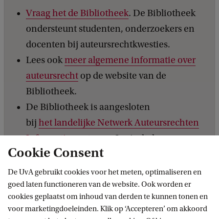
Vraag het de Bibliotheek
. De Bibliotheek
ondersteunt studenten, onderzoekers en
docenten bij auteursrechtkwesties.
Lees ook
meer algemene informatie over
auteursrecht
op de website van de
Bibliotheek.
De Bibliotheek is aangesloten
bij
het landelijke Netwerk Auteursrechten
Informatiepunten
. Je vindt daar nog
Cookie Consent
meer betrouwbare informatie over
auteursrechtelijke kwesties en
De UvA gebruikt cookies voor het meten, optimaliseren en
bijbehorende wet- en regelgeving in het
goed laten functioneren van de website. Ook worden er
cookies geplaatst om inhoud van derden te kunnen tonen en
hoger onderwijs.
voor marketingdoeleinden. Klik op ‘Accepteren’ om akkoord