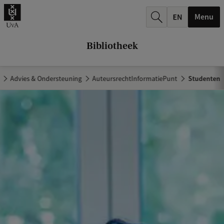
k
Menu
.
.
Bibliotheek
.
Advies & Ondersteuning
AuteursrechtInformatiePunt
Studenten