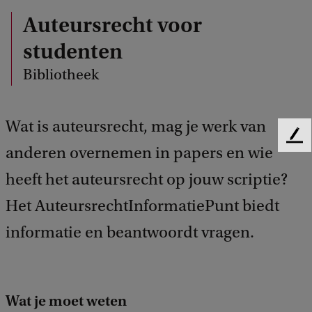
Auteursrecht voor
studenten
Bibliotheek
Wat is auteursrecht, mag je werk van
F
anderen overnemen in papers en wie
e
e
heeft het auteursrecht op jouw scriptie?
d
Het AuteursrechtInformatiePunt biedt
b
a
informatie en beantwoordt vragen.
c
k
Wat je moet weten