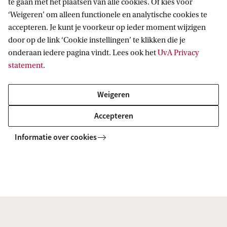
te gaan met het plaatsen van alle cookies. Of kies voor
‘Weigeren’ om alleen functionele en analytische cookies te
accepteren. Je kunt je voorkeur op ieder moment wijzigen
door op de link ‘Cookie instellingen’ te klikken die je
Meer auteursrecht informatie
onderaan iedere pagina vindt. Lees ook het
UvA Privacy
statement
.
Weigeren
Accepteren
Informatie over cookies
Auteursrecht voor docenten