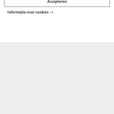
Foto
door Manuel Rajadell via
Pixabay
Accepteren
Informatie over cookies
'Foto' linkt direct naar de vindplaats van de
afbeelding en 'Pixabay' naar de
licentieinformatie van Pixabay.
Pixabay geeft als
bronvermelding: Afbeelding van
Manuel
Rajadell
via
Pixabay
.