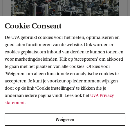
Cookie Consent
De UvA gebruikt cookies voor het meten, optimaliseren en
goed laten functioneren van de website. Ook worden er
cookies geplaatst om inhoud van derden te kunnen tonen en
voor marketingdoeleinden. Klik op ‘Accepteren’ om akkoord
te gaan met het plaatsen van alle cookies. Of kies voor
‘Weigeren’ om alleen functionele en analytische cookies te
Bronvermelding foto van
accepteren. Je kunt je voorkeur op ieder moment wijzigen
Pixabay
door op de link ‘Cookie instellingen’ te klikken die je
onderaan iedere pagina vindt. Lees ook het
UvA Privacy
Andere opties:
statement
.
Foto
door Manuel Rajadell |
Pixabay
Weigeren
Foto:
Manuel Rajadell.
Pixabay