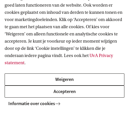
goed laten functioneren van de website. Ook worden er
cookies geplaatst om inhoud van derden te kunnen tonen en
Praktisch
voor marketingdoeleinden. Klik op ‘Accepteren’ om akkoord
te gaan met het plaatsen van alle cookies. Of kies voor
CatalogusPlus
‘Weigeren’ om alleen functionele en analytische cookies te
Specials
Reglement
accepteren. Je kunt je voorkeur op ieder moment wijzigen
door op de link ‘Cookie instellingen’ te klikken die je
Privacy statement
Allard Pierson (UvA Collecties)
Over
onderaan iedere pagina vindt. Lees ook het
UvA Privacy
statement
.
Over de Bibliotheek
Sociale media
Weigeren
LinkedIn
Accepteren
Instagram
Informatie over cookies
RSS