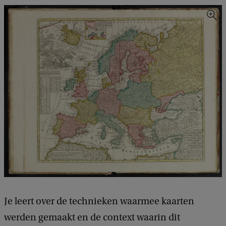
v
a
n
e
v
e
n
e
m
e
n
t
Je leert over de technieken waarmee kaarten
H
werden gemaakt en de context waarin dit
i