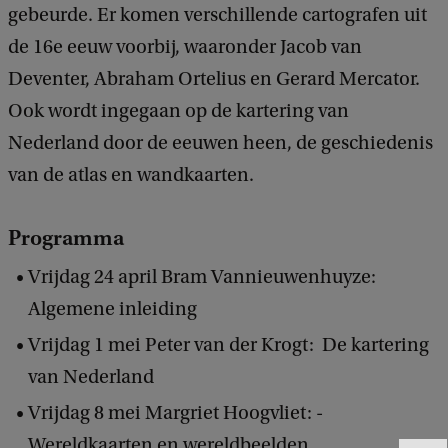
gebeurde. Er komen verschillende cartografen uit
s
de 16e eeuw voorbij, waaronder Jacob van
t
Deventer, Abraham Ortelius en Gerard Mercator.
o
Ook wordt ingegaan op de kartering van
r
Nederland door de eeuwen heen, de geschiedenis
i
van de atlas en wandkaarten.
s
c
Programma
h
Vrijdag 24 april Bram Vannieuwenhuyze:
e
Algemene inleiding
c
a
Vrijdag 1 mei Peter van der Krogt: De kartering
r
van Nederland
t
Vrijdag 8 mei Margriet Hoogvliet: -
o
Wereldkaarten en wereldbeelden