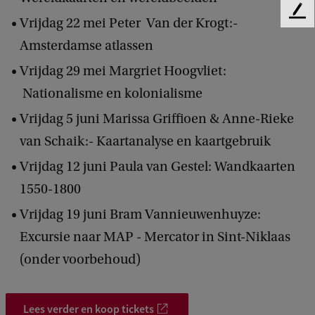
g
F
Vrijdag 22 mei Peter Van der Krogt:-
e
r
Amsterdamse atlassen
e
a
d
Vrijdag 29 mei Margriet Hoogvliet:
b
f
Nationalisme en kolonialisme
a
i
c
Vrijdag 5 juni Marissa Griffioen & Anne-Rieke
k
e
van Schaik:- Kaartanalyse en kaartgebruik
i
Vrijdag 12 juni Paula van Gestel: Wandkaarten
n
1550-1800
v
Vrijdag 19 juni Bram Vannieuwenhuyze:
o
Excursie naar MAP - Mercator in Sint-Niklaas
g
(onder voorbehoud)
e
l
v
Lees verder en koop tickets