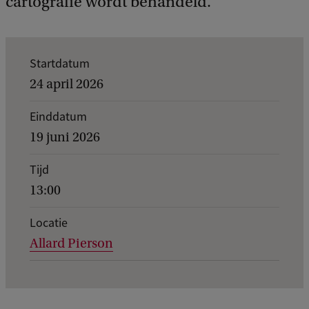
cartografie wordt behandeld.
K
Startdatum
e
24 april 2026
r
Einddatum
n
19 juni 2026
g
e
Tijd
13:00
g
e
Locatie
v
Allard Pierson
e
n
s