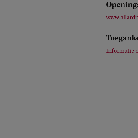
Openings
www.allardp
Toeganke
Informatie o