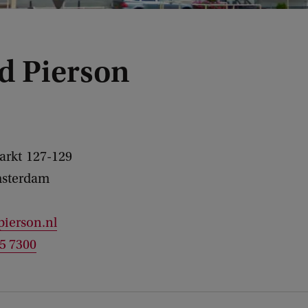
rd Pierson
arkt
127-129
sterdam
pierson.nl
25 7300