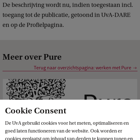
De beschrijving wordt nu, indien toegestaan incl.
toegang tot de publicatie, getoond in UvA-DARE
en op de Profielpagina.
Meer over Pure
Terug naar overzichtspagina: werken met Pure
Cookie Consent
De UvA gebruikt cookies voor het meten, optimaliseren en
goed laten functioneren van de website. Ook worden er
f. Pure en ORCID koppelen
cookies geplaatst om inhoud van derden te kunnen tonen en