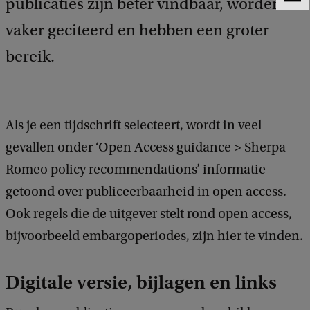
publicaties zijn beter vindbaar, worden
F
e
vaker geciteerd en hebben een groter
e
d
bereik.
b
a
c
k
Als je een tijdschrift selecteert, wordt in veel
gevallen onder ‘Open Access guidance > Sherpa
Romeo policy recommendations’ informatie
getoond over publiceerbaarheid in open access.
Ook regels die de uitgever stelt rond open access,
bijvoorbeeld embargoperiodes, zijn hier te vinden.
Digitale versie, bijlagen en links