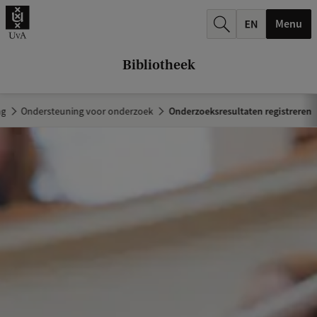
k
Menu
.
.
Bibliotheek
.
ng
Ondersteuning voor onderzoek
Onderzoeksresultaten registreren