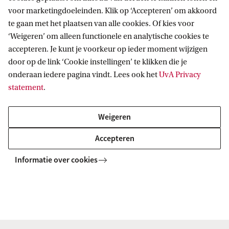
Koppel je ORCID eenvoudig en snel aan je Pure-
voor marketingdoeleinden. Klik op ‘Accepteren’ om akkoord
account. Op deze manier wordt jouw ORCID-pagina
te gaan met het plaatsen van alle cookies. Of kies voor
automatisch gevuld met je onderzoeksresultaten in Pure.
‘Weigeren’ om alleen functionele en analytische cookies te
accepteren. Je kunt je voorkeur op ieder moment wijzigen
door op de link ‘Cookie instellingen’ te klikken die je
onderaan iedere pagina vindt. Lees ook het
UvA Privacy
statement
.
Weigeren
Accepteren
g. Automatisch zoeken
Informatie over cookies
Via automated search zoekt Pure in één of meer online
databases naar wetenschappelijke publicaties die op jouw
naam of ID staan.