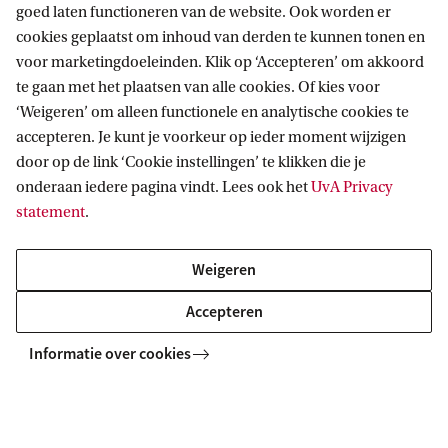
goed laten functioneren van de website. Ook worden er
CatalogusPlus
cookies geplaatst om inhoud van derden te kunnen tonen en
Specials
Reglement
voor marketingdoeleinden. Klik op ‘Accepteren’ om akkoord
te gaan met het plaatsen van alle cookies. Of kies voor
Privacy statement
Allard Pierson (UvA Collecties)
Over
‘Weigeren’ om alleen functionele en analytische cookies te
accepteren. Je kunt je voorkeur op ieder moment wijzigen
Over de Bibliotheek
door op de link ‘Cookie instellingen’ te klikken die je
Sociale media
onderaan iedere pagina vindt. Lees ook het
UvA Privacy
statement
.
LinkedIn
Instagram
Weigeren
RSS
Accepteren
Informatie over cookies
Copyright UvA 2026
Over deze site
Privacy
Cookie instellingen