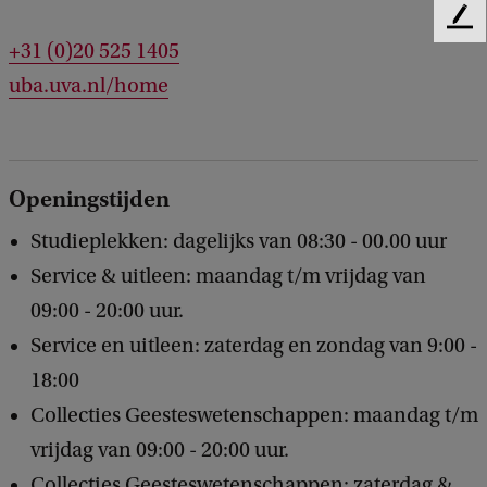
F
+31 (0)20 525 1405
e
e
uba.uva.nl/home
d
b
a
c
k
Openingstijden
Studieplekken: dagelijks van 08:30 - 00.00 uur
Service & uitleen: maandag t/m vrijdag van
09:00 - 20:00 uur.
Service en uitleen: zaterdag en zondag van 9:00 -
18:00
Collecties Geesteswetenschappen: maandag t/m
vrijdag van 09:00 - 20:00 uur.
Collecties Geesteswetenschappen: zaterdag &