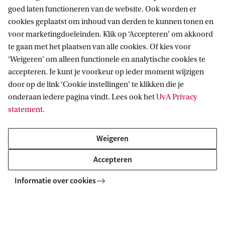
Parkeerplaatsen voor rolstoelgebruikers
goed laten functioneren van de website. Ook worden er
cookies geplaatst om inhoud van derden te kunnen tonen en
Bij de hoofdingangen van BG 1 en BG 2 bevinden
voor marketingdoeleinden. Klik op ‘Accepteren’ om akkoord
zich parkeerplaatsen voor mindervaliden.
te gaan met het plaatsen van alle cookies. Of kies voor
‘Weigeren’ om alleen functionele en analytische cookies te
accepteren. Je kunt je voorkeur op ieder moment wijzigen
Binnen de gemeente Amsterdam geldt dat je de
door op de link ‘Cookie instellingen’ te klikken die je
Amsterdamse parkeervergunning voor
onderaan iedere pagina vindt. Lees ook het
UvA Privacy
mindervalide bezoekers kunt aanvragen als je in
statement
.
het bezit bent van een Europese
Weigeren
gehandicaptenparkeerkaart. Daarmee kun je gratis
parkeren op alle parkeerplaatsen waar betaald
Accepteren
parkeren geldt.
Informatie over cookies
Bij