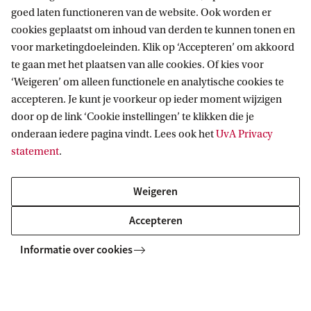
Parkeerplaatsen voor rolstoelgebruikers
goed laten functioneren van de website. Ook worden er
cookies geplaatst om inhoud van derden te kunnen tonen en
Bij de hoofdingangen van BG 1 en BG 2 bevinden
voor marketingdoeleinden. Klik op ‘Accepteren’ om akkoord
zich parkeerplaatsen voor mindervaliden.
te gaan met het plaatsen van alle cookies. Of kies voor
‘Weigeren’ om alleen functionele en analytische cookies te
accepteren. Je kunt je voorkeur op ieder moment wijzigen
Binnen de gemeente Amsterdam geldt dat je de
door op de link ‘Cookie instellingen’ te klikken die je
Amsterdamse parkeervergunning voor
onderaan iedere pagina vindt. Lees ook het
UvA Privacy
mindervalide bezoekers kunt aanvragen als je in
statement
.
het bezit bent van een Europese
Weigeren
gehandicaptenparkeerkaart. Daarmee kun je gratis
parkeren op alle parkeerplaatsen waar betaald
Accepteren
parkeren geldt.
Informatie over cookies
Bij