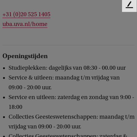
F
+31 (0)20 525 1405
e
e
uba.uva.nl/home
d
b
a
c
k
Openingstijden
Studieplekken: dagelijks van 08:30 - 00.00 uur
Service & uitleen: maandag t/m vrijdag van
09:00 - 20:00 uur.
Service en uitleen: zaterdag en zondag van 9:00 -
18:00
Collecties Geesteswetenschappen: maandag t/m
vrijdag van 09:00 - 20:00 uur.
Collecties Geesteswetenschappen: zaterdag &