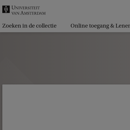
k
.
.
Zoeken in de collectie
Online toegang & Lene
.