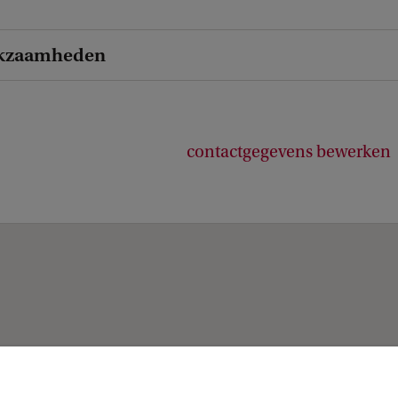
kzaamheden
contactgegevens bewerken
Over