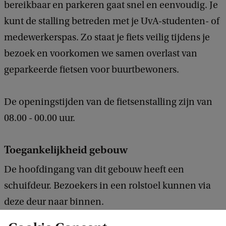
bereikbaar en parkeren gaat snel en eenvoudig. Je
kunt de stalling betreden met je UvA-studenten- of
medewerkerspas. Zo staat je fiets veilig tijdens je
bezoek en voorkomen we samen overlast van
geparkeerde fietsen voor buurtbewoners.
De openingstijden van de fietsenstalling zijn van
08.00 - 00.00 uur.
Toegankelijkheid gebouw
De hoofdingang van dit gebouw heeft een
schuifdeur. Bezoekers in een rolstoel kunnen via
deze deur naar binnen.