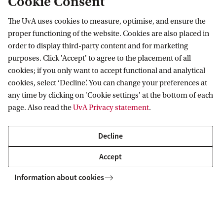
Cookie Consent
Parkeerplaatsen voor rolstoelgebruikers
The UvA uses cookies to measure, optimise, and ensure the
Bij de hoofdingangen van BG 1 en BG 2 bevinden
proper functioning of the website. Cookies are also placed in
zich parkeerplaatsen voor mindervaliden.
order to display third-party content and for marketing
purposes. Click 'Accept' to agree to the placement of all
cookies; if you only want to accept functional and analytical
Binnen de gemeente Amsterdam geldt dat je de
cookies, select ‘Decline’. You can change your preferences at
Amsterdamse parkeervergunning voor
any time by clicking on 'Cookie settings' at the bottom of each
mindervalide bezoekers kunt aanvragen als je in
page. Also read the
UvA Privacy statement
.
het bezit bent van een Europese
Decline
gehandicaptenparkeerkaart. Daarmee kun je gratis
parkeren op alle parkeerplaatsen waar betaald
Accept
parkeren geldt.
Information about cookies
Bij