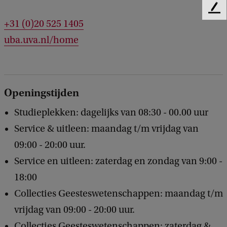
F
+31 (0)20 525 1405
e
e
uba.uva.nl/home
d
b
a
c
k
Openingstijden
Studieplekken: dagelijks van 08:30 - 00.00 uur
Service & uitleen: maandag t/m vrijdag van
09:00 - 20:00 uur.
Service en uitleen: zaterdag en zondag van 9:00 -
18:00
Collecties Geesteswetenschappen: maandag t/m
vrijdag van 09:00 - 20:00 uur.
Collecties Geesteswetenschappen: zaterdag &