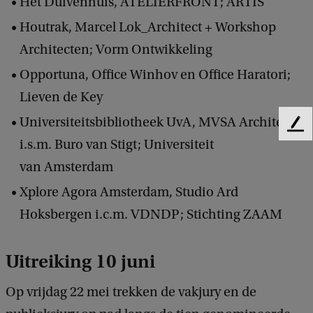
Het Duivenhuis, ATELIERFRONT; ARTIS
Houtrak, Marcel Lok_Architect + Workshop
Architecten; Vorm Ontwikkeling
Opportuna, Office Winhov en Office Haratori;
Lieven de Key
Universiteitsbibliotheek UvA, MVSA Architects
F
i.s.m. Buro van Stigt; Universiteit
e
e
van Amsterdam
d
Xplore Agora Amsterdam, Studio Ard
b
a
Hoksbergen i.c.m. VDNDP; Stichting ZAAM
c
k
Uitreiking 10 juni
Op vrijdag 22 mei trekken de vakjury en de