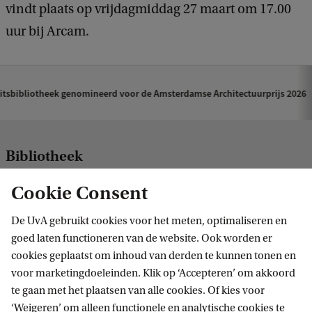
vindt plaats op vrijdagmiddag 27 maart om 17.00
uur bij Arcam.
itsbibliotheek genomineerd voor de Amsterdamse Architectuurprijs 2026
Bibliotheek
Volg ons op sociale media
Cookie Consent
De UvA gebruikt cookies voor het meten, optimaliseren en
goed laten functioneren van de website. Ook worden er
cookies geplaatst om inhoud van derden te kunnen tonen en
Praktisch
voor marketingdoeleinden. Klik op ‘Accepteren’ om akkoord
te gaan met het plaatsen van alle cookies. Of kies voor
CatalogusPlus
‘Weigeren’ om alleen functionele en analytische cookies te