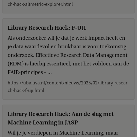
e
ch-hack-altmetric-explorer.html
d
b
a
Library Research Hack: F-UJI
c
k
Als onderzoeker wil je dat je werk impact heeft en
je data waardevol en bruikbaar is voor toekomstig
onderzoek. Effectieve Research Data Management
(RDM) is hierbij essentieel, met het voldoen aan de
FAIR-principes - ...
https://uba.uva.nl/content/nieuws/2025/02/library-resear
ch-hack-f-uji.html
Library Research Hack: Aan de slag met
Machine Learning in JASP
Wil je je verdiepen in Machine Learning, maar