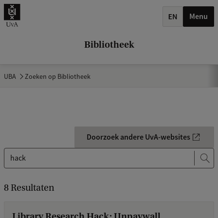
Menu
Bibliotheek
UBA
Zoeken op Bibliotheek
Doorzoek andere UvA-websites
Z
o
8 Resultaten
e
k
Library Research Hack: Unpaywall