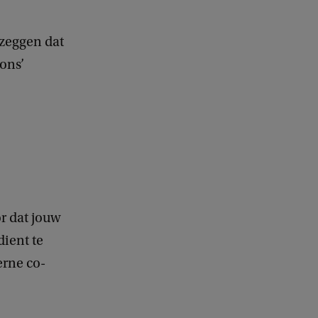
l zeggen dat
ions’
or dat jouw
dient te
erne co-