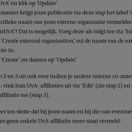
UvA’ en klik op 'Update'.
manier krijgt jouw publicatie via deze stap het label 
ecifieke naam van jouw externe organisatie vermelden 
nUvA’? Dat is mogelijk. Voeg deze als volgt toe via ‘Edi
p ‘Create external organisation’, vul de naam van de ex
tie in.
p ‘Create’ en daarna op ‘Update’.
p 2 en 3 uit ook voor indien je andere interne co-aute
 vink hun UvA- affiliaties uit via ‘Edit’ (zie stap 2) e
ffiliatie toe (stap 3).
er ten slotte dat bij jouw naam en bij die van eventue
rs geen enkele UvA-affiliatie meer staat vermeld.