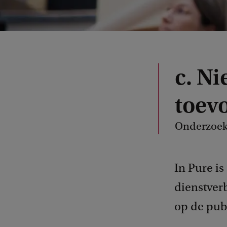
c. Ni
toev
Onderzoeks
In Pure is
dienstver
op de publ