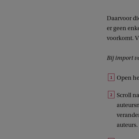
Daarvoor die
er geen enke
voorkomt. V
Bij import v
Open he
Scroll n
auteursn
verander
auteurs.