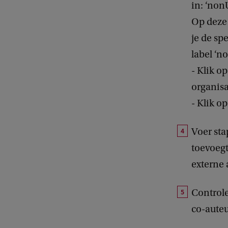
in: ‘non
Op deze 
je de sp
label ‘no
- Klik o
organisa
- Klik o
Voer sta
toevoegt:
externe a
Controle
co-auteu