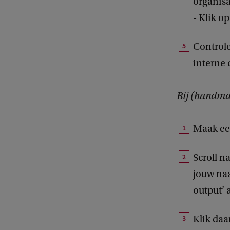
organisa
- Klik o
Controle
interne 
Bij (handma
Maak een
Scroll na
jouw naa
output’ a
Klik daar