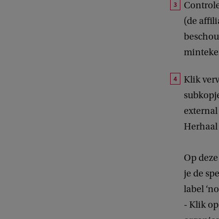
Controle
(de affil
beschouw
minteken
Klik ver
subkopje 
external 
Herhaal 
Op deze 
je de sp
label ‘no
- Klik o