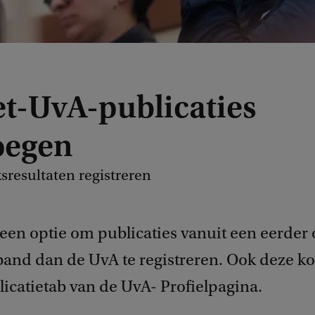
et-UvA-publicaties
oegen
resultaten registreren
 een optie om publicaties vanuit een eerder 
band dan de UvA te registreren. Ook deze 
icatietab van de UvA- Profielpagina.