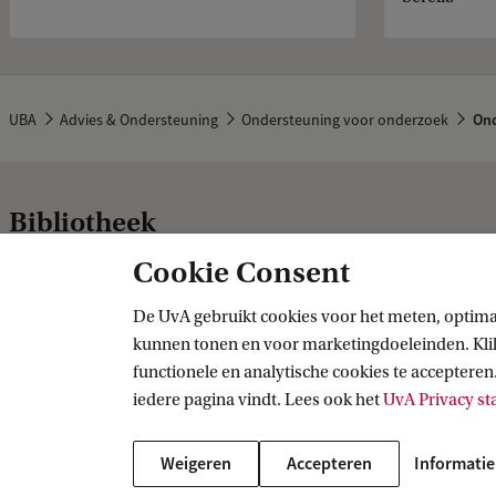
UBA
Advies & Ondersteuning
Ondersteuning voor onderzoek
Ond
Bibliotheek
Cookie Consent
Volg ons op sociale media
De UvA gebruikt cookies voor het meten, optima
Praktisch
Specials
kunnen tonen en voor marketingdoeleinden. Klik 
functionele en analytische cookies te accepteren.
CatalogusPlus
Allard Pierson 
iedere pagina vindt. Lees ook het
UvA Privacy s
Reglement
Privacy statement
Weigeren
Accepteren
Informatie