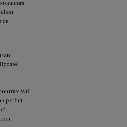
 co-auteurs
buiten
r de
to an
'Update'.
‘nonUvA’. Wil
i.p.v. het
t’:
terne