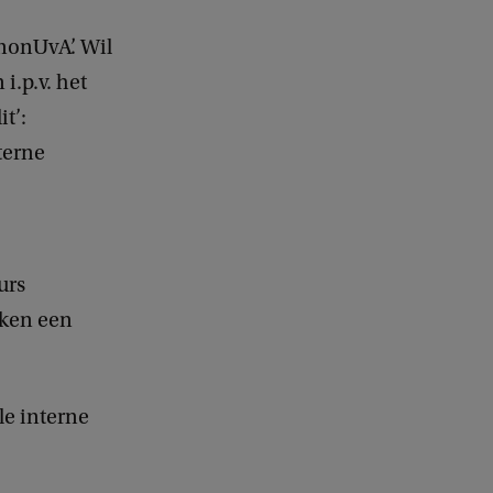
‘nonUvA’. Wil
i.p.v. het
t’:
terne
urs
n ken een
le interne