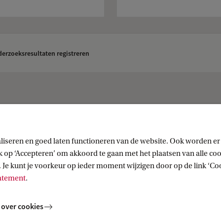
erzoeksresultaten registreren
liseren en goed laten functioneren van de website. Ook worden er
Over
op ‘Accepteren’ om akkoord te gaan met het plaatsen van alle cook
 Je kunt je voorkeur op ieder moment wijzigen door op de link ‘Cook
(UvA Collecties)
Over de Bibliotheek
tatement
.
 over cookies